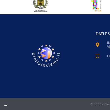
DATI E 
I
Vi
C
© 2022 -
Web