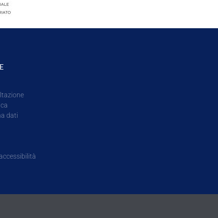
E
ltazione
ica
na dati
accessibilità