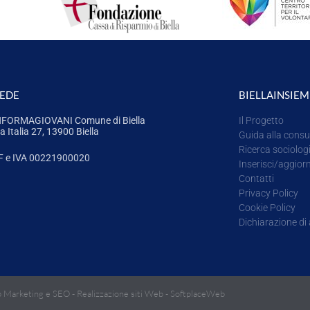
SEDE
BIELLAINSIEM
NFORMAGIOVANI Comune di Biella
Il Progetto
a Italia 27, 13900 Biella
Guida alla consu
Ricerca sociolog
F e IVA 00221900020
Inserisci/aggior
Contatti
Privacy Policy
Cookie Policy
Dichiarazione di 
 Marketing e SEO
-
Realizzazione siti Web
-
SoftplaceWeb