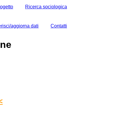
rogetto
Ricerca sociologica
erisci/aggiorna dati
Contatti
ane
<