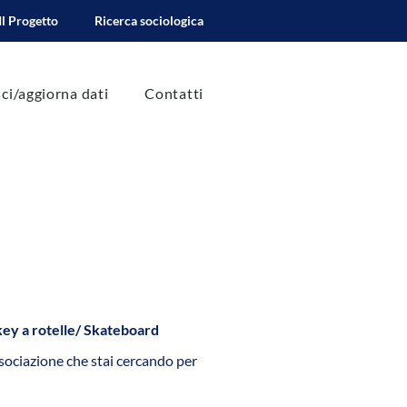
Il Progetto
Ricerca sociologica
sci/aggiorna dati
Contatti
ckey a rotelle/ Skateboard
ssociazione che stai cercando per