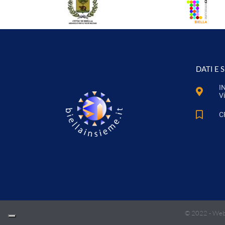
DATI E 
I
Vi
C
© 2022 -
Web