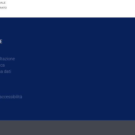
E
ltazione
ica
na dati
accessibilità