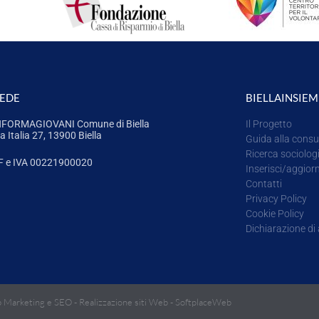
SEDE
BIELLAINSIEM
NFORMAGIOVANI Comune di Biella
Il Progetto
a Italia 27, 13900 Biella
Guida alla consu
Ricerca sociolog
F e IVA 00221900020
Inserisci/aggior
Contatti
Privacy Policy
Cookie Policy
Dichiarazione di 
 Marketing e SEO
-
Realizzazione siti Web
-
SoftplaceWeb