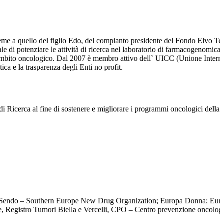
a quello del figlio Edo, del compianto presidente del Fondo Elvo Tem
di potenziare le attività di ricerca nel laboratorio di farmacogenomica,
 in ambito oncologico. Dal 2007 è membro attivo dell` UICC (Unione Intern
tica e la trasparenza degli Enti no profit.
 Ricerca al fine di sostenere e migliorare i programmi oncologici della
ne Sendo – Southern Europe New Drug Organization; Europa Donna; E
ne, Registro Tumori Biella e Vercelli, CPO – Centro prevenzione oncol