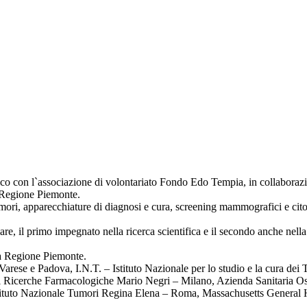
on l`associazione di volontariato Fondo Edo Tempia, in collaborazione co
a Regione Piemonte.
tumori, apparecchiature di diagnosi e cura, screening mammografici e cit
e, il primo impegnato nella ricerca scientifica e il secondo anche nella
la Regione Piemonte.
Varese e Padova, I.N.T. – Istituto Nazionale per lo studio e la cura de
 di Ricerche Farmacologiche Mario Negri – Milano, Azienda Sanitaria Os
tituto Nazionale Tumori Regina Elena – Roma, Massachusetts General Ho