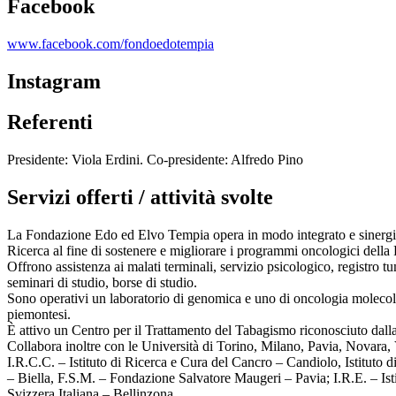
Facebook
www.facebook.com/fondoedotempia
Instagram
Referenti
Presidente: Viola Erdini. Co-presidente: Alfredo Pino
Servizi offerti / attività svolte
La Fondazione Edo ed Elvo Tempia opera in modo integrato e sinergico c
Ricerca al fine di sostenere e migliorare i programmi oncologici dell
Offrono assistenza ai malati terminali, servizio psicologico, registro 
seminari di studio, borse di studio.
Sono operativi un laboratorio di genomica e uno di oncologia molecolar
piemontesi.
È attivo un Centro per il Trattamento del Tabagismo riconosciuto dal
Collabora inoltre con le Università di Torino, Milano, Pavia, Novara, 
I.R.C.C. – Istituto di Ricerca e Cura del Cancro – Candiolo, Istituto
– Biella, F.S.M. – Fondazione Salvatore Maugeri – Pavia; I.R.E. – Is
Svizzera Italiana – Bellinzona.