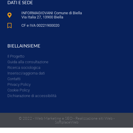
DATI E SEDE
INFORMAGIOVANI Comune di Biella
Via Italia 27, 13900 Biella
CF e IVA 00221900020
BIELLAINSIEME
Il Progetto
Guida alla consultazione
Ricerca sociologica
Inserisci/aggiorna dati
Contatti
Privacy Policy
Cookie Policy
Dichiarazione di accessibilità
© 2022 -
Web Marketing e SEO
-
Realizzazione siti Web
-
SoftplaceWeb