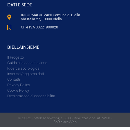
DATI E SEDE
INFORMAGIOVANI Comune di Biella
Via Italia 27, 13900 Biella
CF e IVA 00221900020
BIELLAINSIEME
Il Progetto
Guida alla consultazione
Ricerca sociologica
Inserisci/aggiorna dati
Contatti
Privacy Policy
Cookie Policy
Dichiarazione di accessibilità
© 2022 -
Web Marketing e SEO
-
Realizzazione siti Web
-
SoftplaceWeb