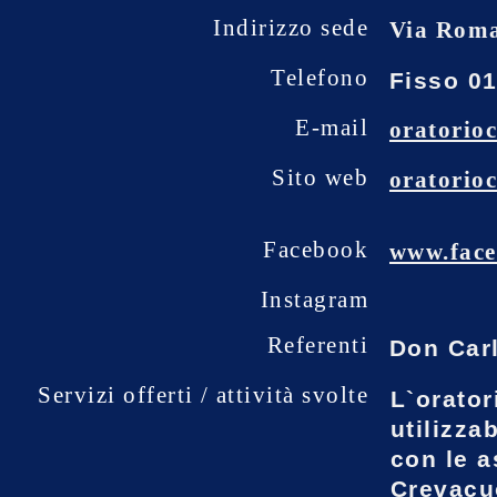
Indirizzo sede
Via Rom
Telefono
Fisso 01
E-mail
oratorio
Sito web
oratorio
Facebook
www.face
Instagram
Referenti
Don Carl
Servizi offerti / attività svolte
L`orator
utilizza
con le a
Crevacuo