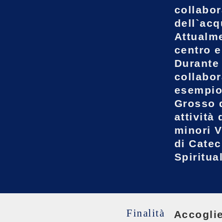
collabo
dell`acq
Attualme
centro e
Durante 
collabor
esempio 
Grosso d
attività
minori V
di Catec
Spiritua
Finalità
Accoglie