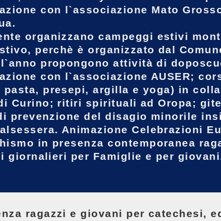
razione con l`associazione Mato Grosso
ua.
nte organizzano campeggi estivi monta
stivo, perchè è organizzato dal Comun
l`anno propongono attività di doposcu
azione con l`associazione AUSER; corsi
pasta, presepi, argilla e yoga) in col
i Curino; ritiri spirituali ad Oropa; git
 di prevenzione del disagio minorile in
alsessera. Animazione Celebrazioni Euc
hismo in presenza contemporanea ragazz
li giornalieri per Famiglie e per giovani
nza ragazzi e giovani per catechesi, e