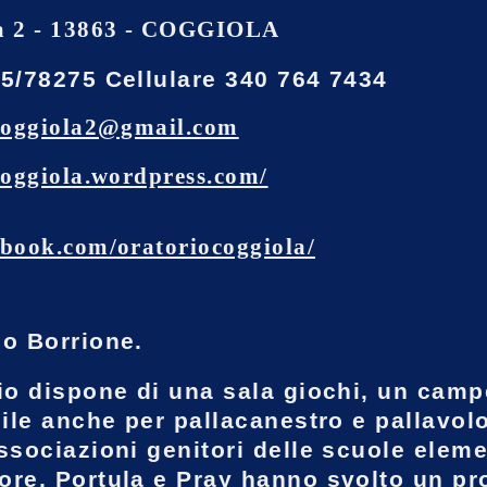
a 2 - 13863 - COGGIOLA
5/78275 Cellulare 340 764 7434
coggiola2@gmail.com
coggiola.wordpress.com/
book.com/oratoriocoggiola/
o Borrione.
io dispone di una sala giochi, un camp
bile anche per pallacanestro e pallavol
ssociazioni genitori delle scuole eleme
re, Portula e Pray hanno svolto un pr