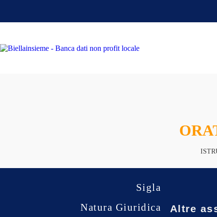
ORA
ISTR
Sigla
Natura Giuridica
Altre as