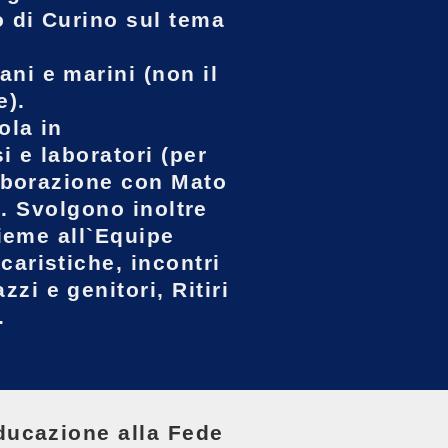
 di Curino sul tema
ni e marini (non il
e).
ola in
 e laboratori (per
laborazione con Mato
e. Svolgono inoltre
sieme all`Equipe
aristiche, incontri
i e genitori, Ritiri
.
ducazione alla Fede