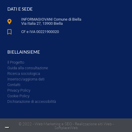
DATI E SEDE
INFORMAGIOVANI Comune di Biella
Via Italia 27, 13900 Biella
CF e IVA 00221900020
BIELLAINSIEME
Il Progetto
Guida alla consultazione
Ricerca sociologica
Inserisci/aggiorna dati
Contatti
Privacy Policy
Cookie Policy
Dichiarazione di accessibilità
© 2022 -
Web Marketing e SEO
-
Realizzazione siti Web
-
SoftplaceWeb