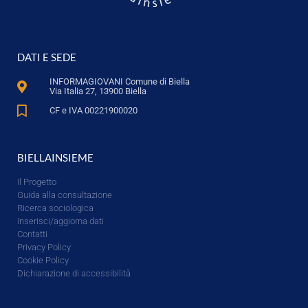
DATI E SEDE
INFORMAGIOVANI Comune di Biella
Via Italia 27, 13900 Biella
CF e IVA 00221900020
BIELLAINSIEME
Il Progetto
Guida alla consultazione
Ricerca sociologica
Inserisci/aggiorna dati
Contatti
Privacy Policy
Cookie Policy
Dichiarazione di accessibilità