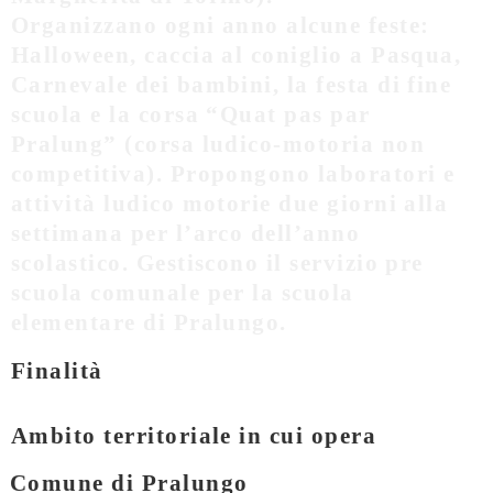
Organizzano ogni anno alcune feste:
Halloween, caccia al coniglio a Pasqua,
Carnevale dei bambini, la festa di fine
scuola e la corsa “Quat pas par
Pralung” (corsa ludico-motoria non
competitiva). Propongono laboratori e
attività ludico motorie due giorni alla
settimana per l’arco dell’anno
scolastico. Gestiscono il servizio pre
scuola comunale per la scuola
elementare di Pralungo.
Finalità
Ambito territoriale in cui opera
Comune di Pralungo