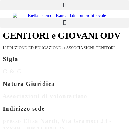
GENITORI e GIOVANI ODV
ISTRUZIONE ED EDUCAZIONE ->ASSOCIAZIONI GENITORI
Sigla
G & G
Natura Giuridica
Associazioni di volontariato
Indirizzo sede
presso Elisa Nardi, Via Gramsci 23 -
13899 - PRALUNGO