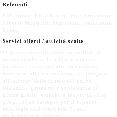
Referenti
Presidente: Elisa Nardi; Vice-Presidente:
Alberto Miglietti; Segreteria: Samantha
Biano.
Servizi offerti / attività svolte
Organizzano iniziative ricreative ed
eventi rivolti ai bambini e ragazzi
finalizzati alla raccolta di fondi da
destinare alla realizzazione di progetti
all’interno delle scuole del paese
(infanzia, primaria e secondaria di
primo grado) e anche a favore di altri
progetti (ad esempio per il reparto
oncologia dell’Ospedale Santa
Margherita di Torino).