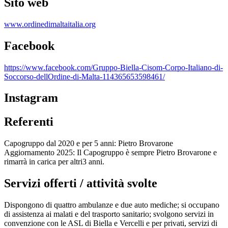
Sito web
www.ordinedimaltaitalia.org
Facebook
https://www.facebook.com/Gruppo-Biella-Cisom-Corpo-Italiano-di-
Soccorso-dellOrdine-di-Malta-114365653598461/
Instagram
Referenti
Capogruppo dal 2020 e per 5 anni: Pietro Brovarone
Aggiornamento 2025: Il Capogruppo è sempre Pietro Brovarone e
rimarrà in carica per altri3 anni.
Servizi offerti / attività svolte
Dispongono di quattro ambulanze e due auto mediche; si occupano
di assistenza ai malati e del trasporto sanitario; svolgono servizi in
convenzione con le ASL di Biella e Vercelli e per privati, servizi di