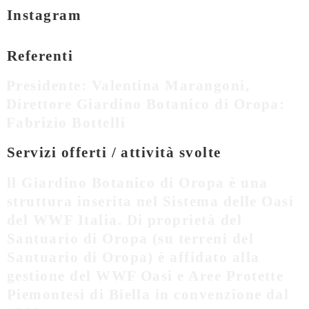
Instagram
Referenti
Presidente: Valentina Marangoni,
Direttore Giardino Botanico di Oropa:
Fabrizio Bottelli
Servizi offerti / attività svolte
ll Giardino Botanico di Oropa è una
struttura inserita nel Sistema delle Oasi
del WWF Italia. Di proprietà del
Santuario di Oropa (su terreni del
Santuario di Oropa) è affidato alla
gestione del WWF Oasi e Aree Protette
Piemontesi di Biella in convenzione dal