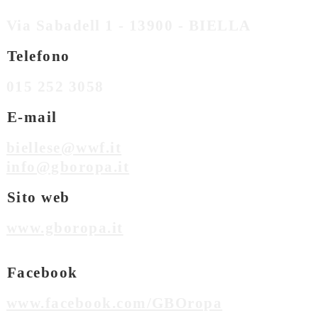
Via Sabadell 1 - 13900 - BIELLA
Telefono
015 252 3058
E-mail
biellese@wwf.it
info@gboropa.it
Sito web
www.gboropa.it
Facebook
www.facebook.com/GBOropa