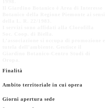
1998.
Il Giardino Botanico è Area di Interesse
Botanico della Regione Piemonte ai sensi
della L. R. 22/1983.
I servizi sono affidati alla Clorofilla
Soc. Coop. di Biella.
L’associazione si occupa di promozione e
tutela dell’ambiente. Gestisce il
Giardino Botanico-Centro Studi di
Oropa.
Finalità
Ambito territoriale in cui opera
Giorni apertura sede