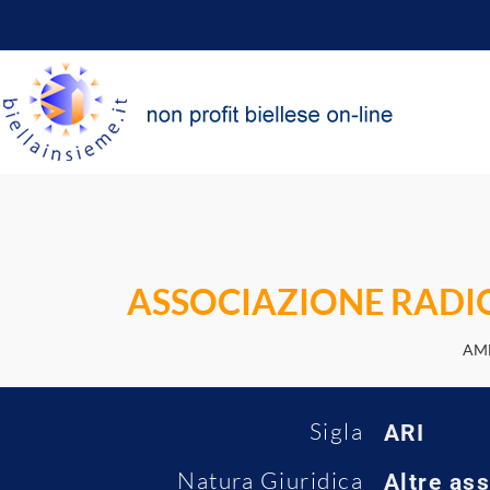
ASSOCIAZIONE RADIOA
AMB
Sigla
ARI
Natura Giuridica
Altre as