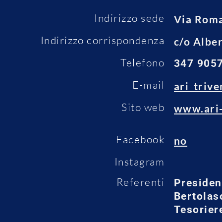
Indirizzo sede
Via Rom
Indirizzo corrispondenza
c/o Albe
Telefono
347 9057
E-mail
ari_trive
Sito web
www.ari-
Facebook
no
Instagram
Referenti
Presiden
Bertolas
Tesorier