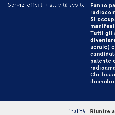
Servizi offerti / attività svolte
Fanno pa
radiocom
Si occup
manifest
Tutti gli
diventar
serale) 
candidat
patente 
radioama
Chi foss
dicembr
Finalità
Riunire a