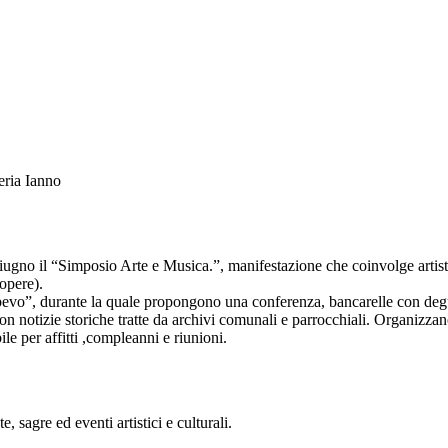
eria Ianno
ugno il “Simposio Arte e Musica.”, manifestazione che coinvolge artisti 
 opere).
vo”, durante la quale propongono una conferenza, bancarelle con degus
 notizie storiche tratte da archivi comunali e parrocchiali. Organizzan
le per affitti ,compleanni e riunioni.
, sagre ed eventi artistici e culturali.