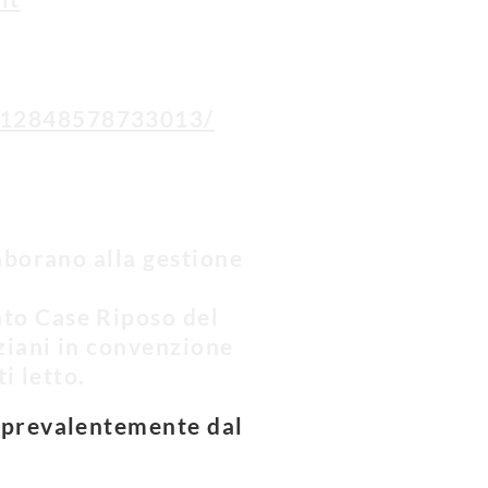
112848578733013/
laborano alla gestione
to Case Riposo del
nziani in convenzione
i letto.
 prevalentemente dal