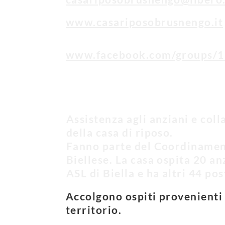
www.casariposobrusnengo.it
www.facebook.com/groups/
Assistenza agli anziani e col
della casa di riposo.
Fanno parte del Coordinamen
Biellese. La casa ospita 20 a
ASL di Biella e ha altri 44 post
Accolgono ospiti provenienti
territorio.