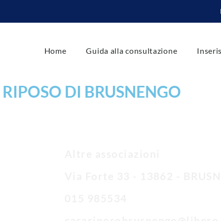
Home
Guida alla consultazione
Inseri
I RIPOSO DI BRUSNENGO
Altre associazioni
Via Forte 33 - 13862 - BRU
015 985534
casariposobrusnengo@libero.