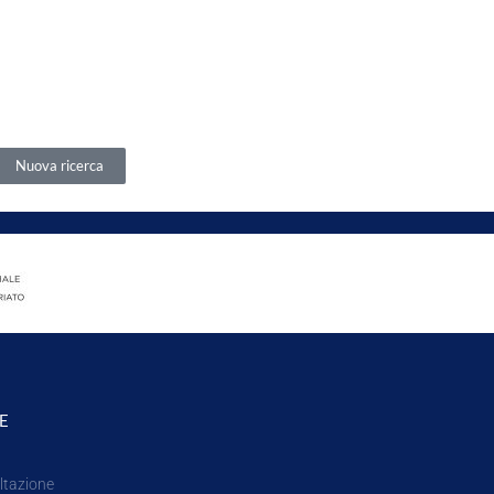
Nuova ricerca
E
ltazione