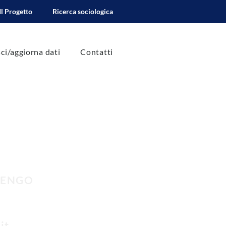
Il Progetto
Ricerca sociologica
sci/aggiorna dati
Contatti
SNENGO
it