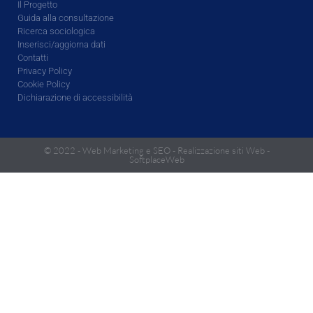
Il Progetto
Guida alla consultazione
Ricerca sociologica
Inserisci/aggiorna dati
Contatti
Privacy Policy
Cookie Policy
Dichiarazione di accessibilità
© 2022 -
Web Marketing e SEO
-
Realizzazione siti Web
-
SoftplaceWeb