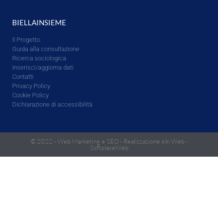
BIELLAINSIEME
Il Progetto
Guida alla consultazione
Ricerca sociologica
Inserisci/aggiorna dati
Contatti
Privacy Policy
Cookie Policy
Dichiarazione di accessibilità
© 2022 -
Web Marketing e SEO
-
Realizzazione siti Web
-
SoftplaceWeb