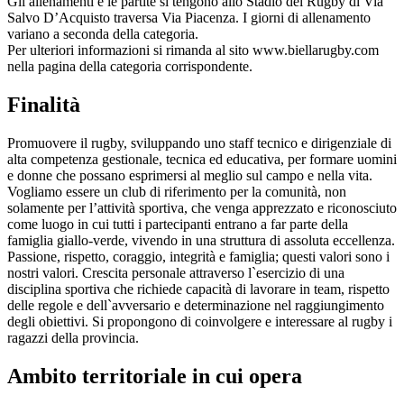
Gli allenamenti e le partite si tengono allo Stadio del Rugby di Via
Salvo D’Acquisto traversa Via Piacenza. I giorni di allenamento
variano a seconda della categoria.
Per ulteriori informazioni si rimanda al sito www.biellarugby.com
nella pagina della categoria corrispondente.
Finalità
Promuovere il rugby, sviluppando uno staff tecnico e dirigenziale di
alta competenza gestionale, tecnica ed educativa, per formare uomini
e donne che possano esprimersi al meglio sul campo e nella vita.
Vogliamo essere un club di riferimento per la comunità, non
solamente per l’attività sportiva, che venga apprezzato e riconosciuto
come luogo in cui tutti i partecipanti entrano a far parte della
famiglia giallo-verde, vivendo in una struttura di assoluta eccellenza.
Passione, rispetto, coraggio, integrità e famiglia; questi valori sono i
nostri valori. Crescita personale attraverso l`esercizio di una
disciplina sportiva che richiede capacità di lavorare in team, rispetto
delle regole e dell`avversario e determinazione nel raggiungimento
degli obiettivi. Si propongono di coinvolgere e interessare al rugby i
ragazzi della provincia.
Ambito territoriale in cui opera