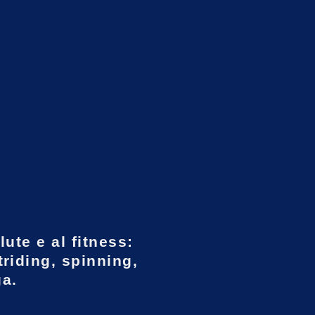
lute e al fitness:
triding, spinning,
ga.