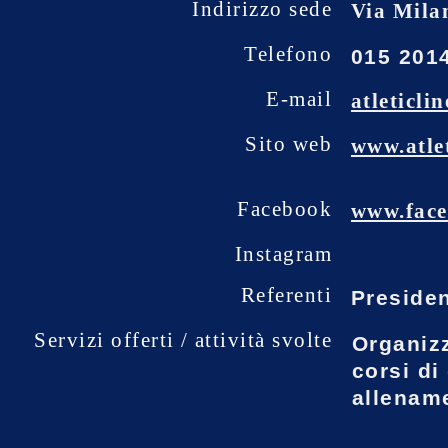
Indirizzo sede
Via Mila
Telefono
015 201
E-mail
atleticl
Sito web
www.atlet
Facebook
www.face
Instagram
Referenti
Presiden
Servizi offerti / attività svolte
Organizz
corsi di
allename