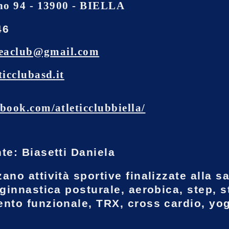
no 94 - 13900 - BIELLA
46
ineaclub@gmail.com
icclubasd.it
book.com/atleticclubbiella/
te: Biasetti Daniela
ano attività sportive finalizzate alla sa
 ginnastica posturale, aerobica, step, s
nto funzionale, TRX, cross cardio, yo