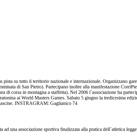
su pista su tutto il territorio nazionale e internazionale. Organizzano g
Camminata di San Pietro). Partecipano inoltre alla manifestazione Corr
(gara di corsa in montagna a staffetta). Nel 2006 l`associazione ha par
ratonina ai World Masters Games. Sabato 5 giugno la tredicesima edizio
elle cascine. INSTRAGRAM: Gaglianico 74
ad una associazione sportiva finalizzata alla pratica dell`atletica legger