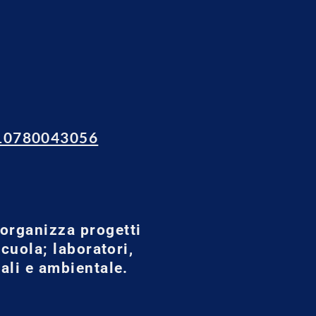
110780043056
 organizza progetti
scuola; laboratori,
rali e ambientale.