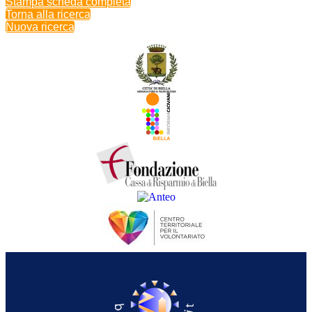
Stampa scheda completa
Torna alla ricerca
Nuova ricerca