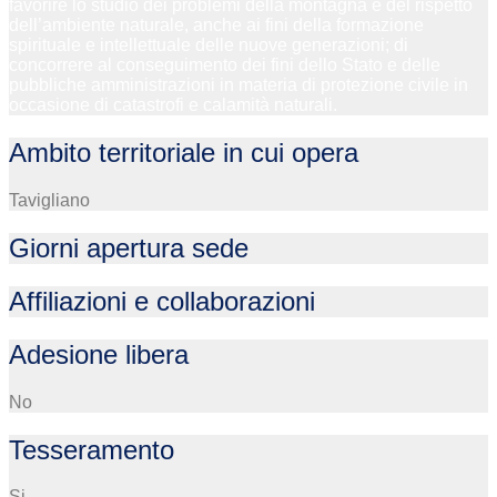
favorire lo studio dei problemi della montagna e del rispetto
dell’ambiente naturale, anche ai fini della formazione
spirituale e intellettuale delle nuove generazioni; di
concorrere al conseguimento dei fini dello Stato e delle
pubbliche amministrazioni in materia di protezione civile in
occasione di catastrofi e calamità naturali.
Ambito territoriale in cui opera
Tavigliano
Giorni apertura sede
Affiliazioni e collaborazioni
Adesione libera
No
Tesseramento
Si