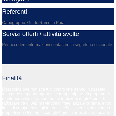
Referenti
Capogruppo: Guido Ramella Paia
Servizi offerti / attività svolte
Per accedere informazioni contattare la segreteria sezionale.
Finalità
L’associazione riunisce tutti coloro che hanno in passato
fatto parte o appartengono alle truppe alpine. Si propone di
mantenere vive e tramandare le tradizioni degli Alpini; di
rafforzare tra gli Alpini i vincoli di fratellanza e curarne, entro i
limiti di competenza, gli interessi e l’assistenza; di favorire i
rapporti con i Reparti e con gli Alpini in armi; di promuovere e