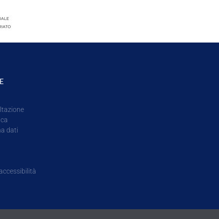
E
ltazione
ica
na dati
accessibilità