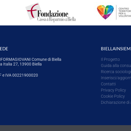
SEDE
BIELLAINSIEM
NFORMAGIOVANI Comune di Biella
Il Progetto
a Italia 27, 13900 Biella
Guida alla consu
Ricerca sociolog
F e IVA 00221900020
Inserisci/aggior
Contatti
Privacy Policy
Cookie Policy
Dichiarazione di 