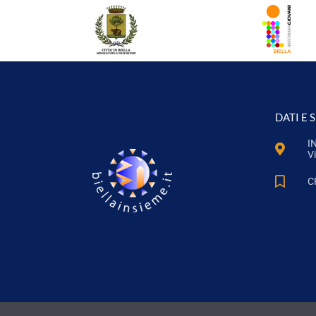
DATI E 
I
Vi
C