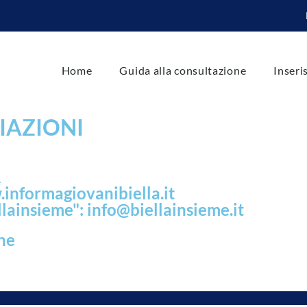
Home
Guida alla consultazione
Inseri
CIAZIONI
A
.informagiovanibiella.it
ellainsieme": info@biellainsieme.it
ne