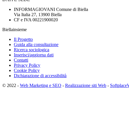
INFORMAGIOVANI Comune di Biella
Via Italia 27, 13900 Biella
CF e IVA 00221900020
Biellainsieme
Il Progetto
Guida alla consultazione
Ricerca sociologica
Inserisci/aggiorna dati
Contatti
Privacy Policy
Cookie Policy
Dichiarazione di accessibilità
© 2022 -
Web Marketing e SEO
-
Realizzazione siti Web
-
Softplace