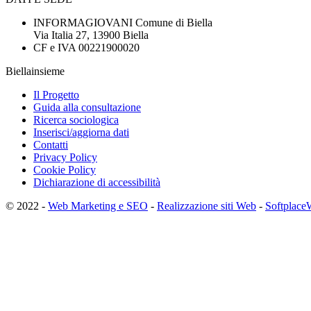
INFORMAGIOVANI Comune di Biella
Via Italia 27, 13900 Biella
CF e IVA 00221900020
Biellainsieme
Il Progetto
Guida alla consultazione
Ricerca sociologica
Inserisci/aggiorna dati
Contatti
Privacy Policy
Cookie Policy
Dichiarazione di accessibilità
© 2022 -
Web Marketing e SEO
-
Realizzazione siti Web
-
Softplace