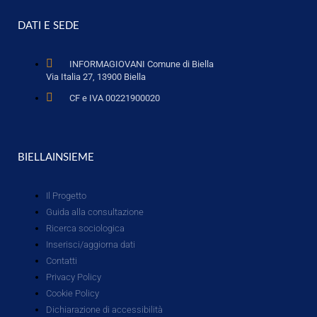
DATI E SEDE
INFORMAGIOVANI Comune di Biella
Via Italia 27, 13900 Biella
CF e IVA 00221900020
BIELLAINSIEME
Il Progetto
Guida alla consultazione
Ricerca sociologica
Inserisci/aggiorna dati
Contatti
Privacy Policy
Cookie Policy
Dichiarazione di accessibilità