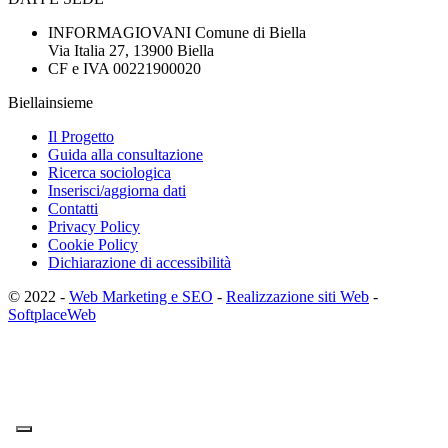
INFORMAGIOVANI Comune di Biella
Via Italia 27, 13900 Biella
CF e IVA 00221900020
Biellainsieme
Il Progetto
Guida alla consultazione
Ricerca sociologica
Inserisci/aggiorna dati
Contatti
Privacy Policy
Cookie Policy
Dichiarazione di accessibilità
© 2022 -
Web Marketing e SEO
-
Realizzazione siti Web
-
SoftplaceWeb