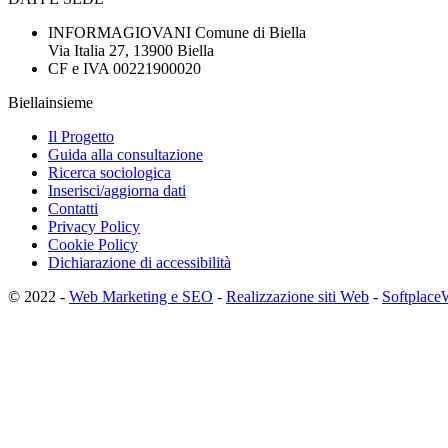
INFORMAGIOVANI Comune di Biella
Via Italia 27, 13900 Biella
CF e IVA 00221900020
Biellainsieme
Il Progetto
Guida alla consultazione
Ricerca sociologica
Inserisci/aggiorna dati
Contatti
Privacy Policy
Cookie Policy
Dichiarazione di accessibilità
© 2022 -
Web Marketing e SEO
-
Realizzazione siti Web
-
Softplace