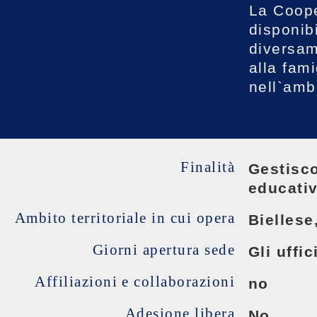
La Cooper
disponibi
diversam
alla fami
nell`ambi
Finalità
Gestisco
educativ
Ambito territoriale in cui opera
Biellese
Giorni apertura sede
Gli uffi
Affiliazioni e collaborazioni
no
Adesione libera
No