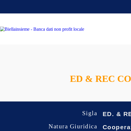
ED & REC C
Sigla
ED. & R
Natura Giuridica
Cooperat