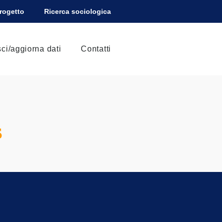
Progetto
Ricerca sociologica
sci/aggiorna dati
Contatti
S