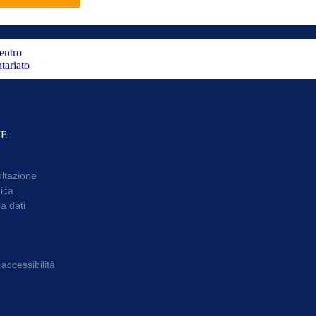
ME
ultazione
ica
a dati
accessibilità