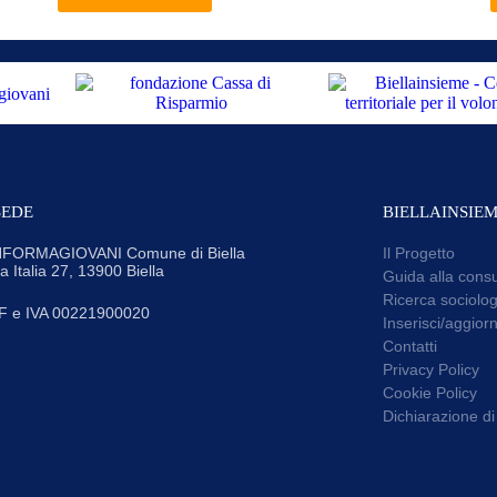
SEDE
BIELLAINSIE
NFORMAGIOVANI Comune di Biella
Il Progetto
ia Italia 27, 13900 Biella
Guida alla cons
Ricerca sociolog
F e IVA 00221900020
Inserisci/aggiorn
Contatti
Privacy Policy
Cookie Policy
Dichiarazione di 