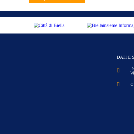
DATI E 
I
V
C